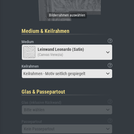
Medium & Keilrahmen
Medium
Leinwand Leonardo (Satin)
(Canvas Venezia)
Keilrahmen
Keilrahmen - Motiv seitlich gespiegelt
Glas & Passepartout
Glas (inklusive Rückwand)
Bitte wählen
Passepartout
Kein Passepartout