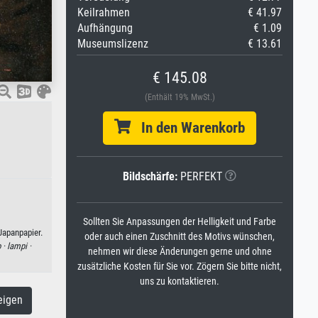
Keilrahmen
€ 41.97
Aufhängung
€ 1.09
Museumslizenz
€ 13.61
€ 145.08
(Enthält 19% MwSt.)
In den Warenkorb
Bildschärfe:
PERFEKT
Sollten Sie Anpassungen der Helligkeit und Farbe
Japanpapier.
oder auch einen Zuschnitt des Motivs wünschen,
 ·
lampi ·
nehmen wir diese Änderungen gerne und ohne
zusätzliche Kosten für Sie vor. Zögern Sie bitte nicht,
uns zu kontaktieren.
eigen