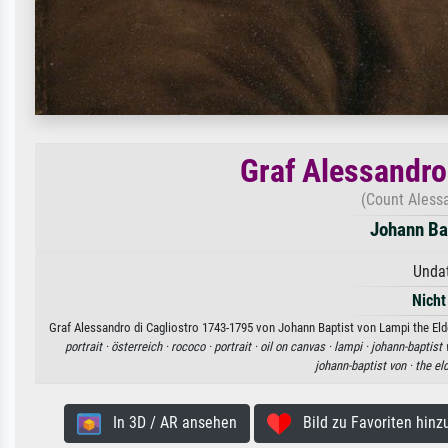
Graf Alessandro
(Count Aless
Johann Bap
Undat
Nicht
Graf Alessandro di Cagliostro 1743-1795 von Johann Baptist von Lampi the Elde
portrait ·
österreich ·
rococo ·
portrait ·
oil on canvas ·
lampi ·
johann-baptist 
johann-baptist von ·
the el
In 3D / AR ansehen
Bild zu Favoriten hinz