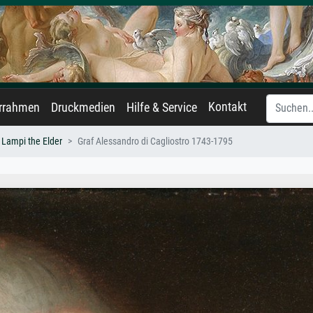
Kontakt
errahmen
Druckmedien
Hilfe & Service
 Lampi the Elder
Graf Alessandro di Cagliostro 1743-1795