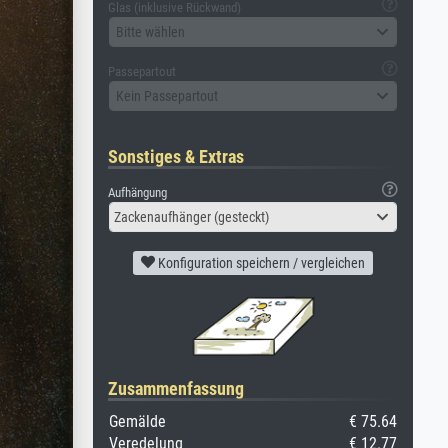
Glas (inklusive Rückwand)
Bitte wählen
Passepartout
Kein Passepartout
Sonstiges & Extras
Aufhängung
Zackenaufhänger (gesteckt)
Konfiguration speichern / vergleichen
Zusammenfassung
Gemälde
€ 75.64
Veredelung
€ 12.77