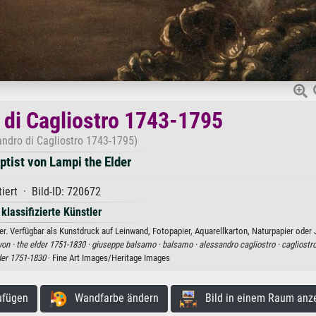
 di Cagliostro 1743-1795
andro di Cagliostro 1743-1795)
tist von Lampi the Elder
iert · Bild-ID: 720672
 klassifizierte Künstler
r. Verfügbar als Kunstdruck auf Leinwand, Fotopapier, Aquarellkarton, Naturpapier oder 
von ·
the elder 1751-1830 ·
giuseppe balsamo ·
balsamo ·
alessandro cagliostro ·
cagliostro
der 1751-1830
· Fine Art Images/Heritage Images
ufügen
Wandfarbe ändern
Bild in einem Raum anz