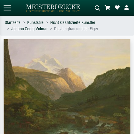
Startseite
Kunststile
Nicht klassifizierte Künstler
Johann Georg Volmar
Die Jungfrau und der Eiger
Standardsuche
KI-Bildersuche
Suchen Sie nach Künstlern, Werktiteln
Beschreiben Sie die Szene – z.B. Grüne
oder Stilen – z.B. Monet,
Wiese, Abstrakt mit viel Rot, Dunkles
Sternennacht, Impressionismus, Welle
Ölgemälde, Stehender Akt neben einem
Hokusai, Akt.
Baum.