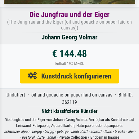
Die Jungfrau und der Eiger
(The Jungfrau and the Eiger (oil and gouache on paper laid on
canvas))
Johann Georg Volmar
€ 144.48
Enthält 19% MwSt.
Kunstdruck konfigurieren
Undatiert · oil and gouache on paper laid on canvas · Bild-ID:
362119
Nicht klassifizierte Künstler
Die Jungfrau und der Eiger von Johann Georg Volmar. Verfügbar als Kunstdruck auf
Leinwand, Fotopapier, Aquarellkarton, Naturpapier oder Japanpapier.
schweizer alpen ·
bergig ·
bergig ·
gebirge ·
landschaft ·
schroff ·
fluss ·
brücke ·
alpin
·
pastoral ·
hirte ·
schaf
· Private Collection / Bridgeman Images