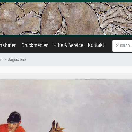
Kontakt
errahmen
Druckmedien
Hilfe & Service
r
Jagdszene