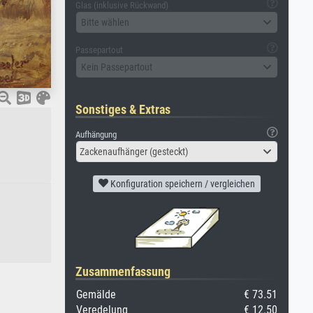
Glas (inklusive Rückwand)
Bitte wählen
Passepartout
Kein Passepartout
Sonstiges & Extras
Aufhängung
Zackenaufhänger (gesteckt)
Konfiguration speichern / vergleichen
Zusammenfassung
Gemälde
€ 73.51
Veredelung
€ 12.50