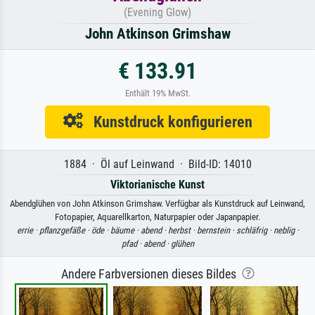
(Evening Glow)
John Atkinson Grimshaw
€ 133.91
Enthält 19% MwSt.
Kunstdruck konfigurieren
1884 · Öl auf Leinwand · Bild-ID: 14010
Viktorianische Kunst
Abendglühen von John Atkinson Grimshaw. Verfügbar als Kunstdruck auf Leinwand,
Fotopapier, Aquarellkarton, Naturpapier oder Japanpapier.
errie ·
pflanzgefäße ·
öde ·
bäume ·
abend ·
herbst ·
bernstein ·
schläfrig ·
neblig ·
pfad ·
abend ·
glühen
Andere Farbversionen dieses Bildes