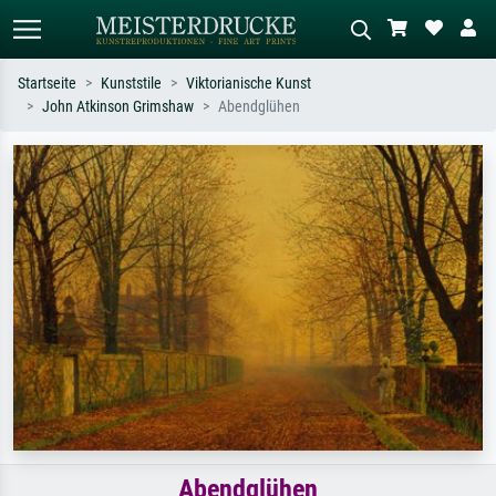
Startseite
Kunststile
Viktorianische Kunst
John Atkinson Grimshaw
Abendglühen
Standardsuche
KI-Bildersuche
Suchen Sie nach Künstlern, Werktiteln
Beschreiben Sie die Szene – z.B. Grüne
oder Stilen – z.B. Monet,
Wiese, Abstrakt mit viel Rot, Dunkles
Sternennacht, Impressionismus, Welle
Ölgemälde, Stehender Akt neben einem
Hokusai, Akt.
Baum.
Abendglühen