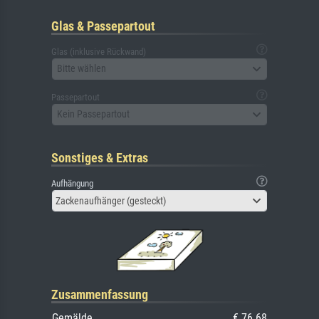
Glas & Passepartout
Glas (inklusive Rückwand)
Bitte wählen
Passepartout
Kein Passepartout
Sonstiges & Extras
Aufhängung
Zackenaufhänger (gesteckt)
Zusammenfassung
Gemälde
€ 76.68