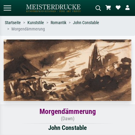
Startseite
Kunststile
Romantik
John Constable
Morgendämmerung
Standardsuche
KI-Bildersuche
Suchen Sie nach Künstlern, Werktiteln
Beschreiben Sie die Szene – z.B. Grüne
oder Stilen – z.B. Monet,
Wiese, Abstrakt mit viel Rot, Dunkles
Sternennacht, Impressionismus, Welle
Ölgemälde, Stehender Akt neben einem
Hokusai, Akt.
Baum.
Morgendämmerung
(Dawn)
John Constable