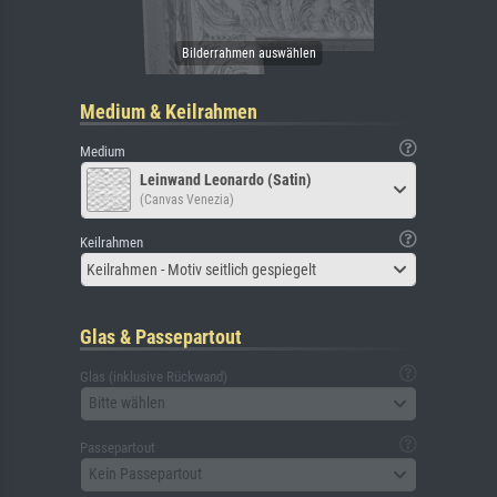
Medium & Keilrahmen
Medium
Leinwand Leonardo (Satin)
(Canvas Venezia)
Keilrahmen
Keilrahmen - Motiv seitlich gespiegelt
Glas & Passepartout
Glas (inklusive Rückwand)
Bitte wählen
Passepartout
Kein Passepartout