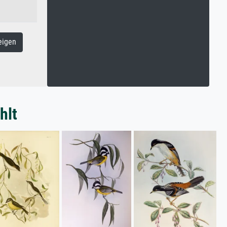
eigen
hlt