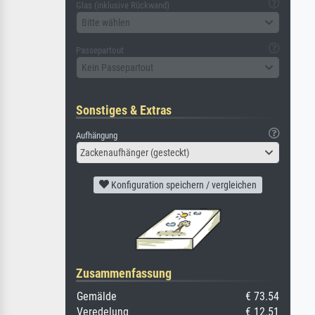
Glas (inklusive Rückwand)
Bitte wählen
Passepartout
Kein Passepartout
Sonstiges & Extras
Aufhängung
Zackenaufhänger (gesteckt)
Konfiguration speichern / vergleichen
Zusammenfassung
Gemälde
€ 73.54
Veredelung
€ 12.51