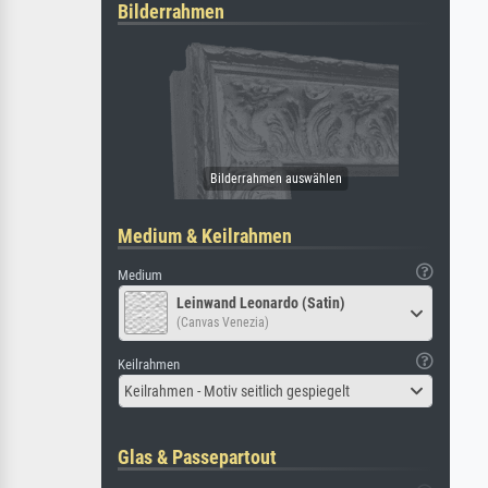
Bilderrahmen
Medium & Keilrahmen
Medium
Leinwand Leonardo (Satin)
(Canvas Venezia)
Keilrahmen
Keilrahmen - Motiv seitlich gespiegelt
Glas & Passepartout