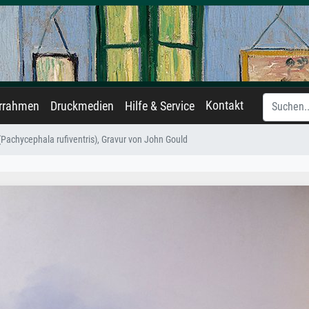
Kontakt
errahmen
Druckmedien
Hilfe & Service
Pachycephala rufiventris), Gravur von John Gould