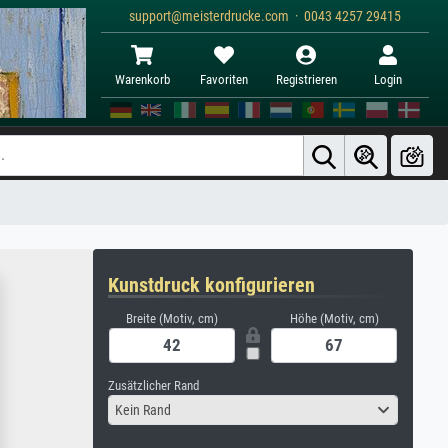
support@meisterdrucke.com · 0043 4257 29415
Warenkorb
Favoriten
Registrieren
Login
Kunstdruck konfigurieren
Breite (Motiv, cm)
Höhe (Motiv, cm)
Zusätzlicher Rand
Kein Rand