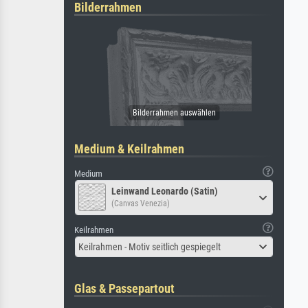
Bilderrahmen
Medium & Keilrahmen
Medium
Leinwand Leonardo (Satin)
(Canvas Venezia)
Keilrahmen
Keilrahmen - Motiv seitlich gespiegelt
Glas & Passepartout