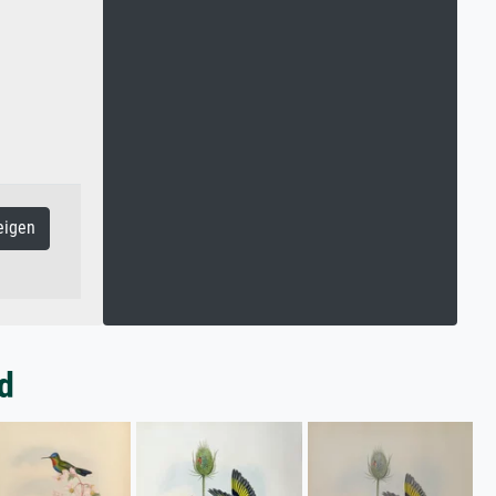
eigen
d