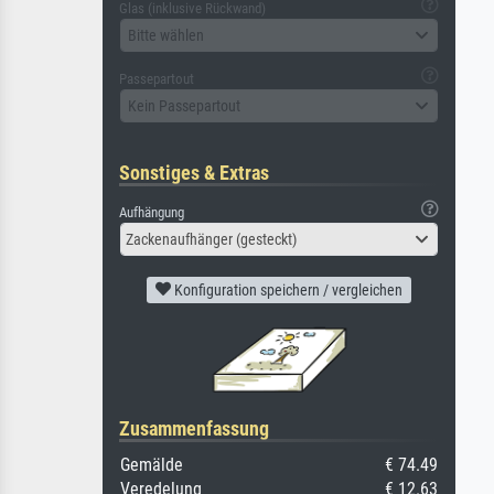
Glas (inklusive Rückwand)
Bitte wählen
Passepartout
Kein Passepartout
Sonstiges & Extras
Aufhängung
Zackenaufhänger (gesteckt)
Konfiguration speichern / vergleichen
Zusammenfassung
Gemälde
€ 74.49
Veredelung
€ 12.63