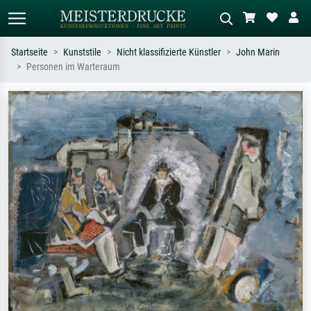
Startseite
Kunststile
Nicht klassifizierte Künstler
John Marin
Personen im Warteraum
Standardsuche
KI-Bildersuche
Suchen Sie nach Künstlern, Werktiteln
Beschreiben Sie die Szene – z.B. Grüne
oder Stilen – z.B. Monet,
Wiese, Abstrakt mit viel Rot, Dunkles
Sternennacht, Impressionismus, Welle
Ölgemälde, Stehender Akt neben einem
Hokusai, Akt.
Baum.