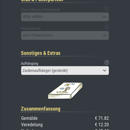
Glas (inklusive Rückwand)
Bitte wählen
Passepartout
Kein Passepartout
Sonstiges & Extras
Aufhängung
Zackenaufhänger (gesteckt)
Zusammenfassung
Gemälde
€ 71.82
Veredelung
€ 12.20