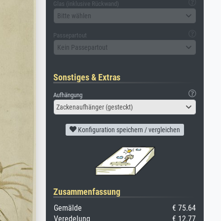
Glas (inklusive Rückwand)
Bitte wählen
Passepartout
Kein Passepartout
Sonstiges & Extras
Aufhängung
Zackenaufhänger (gesteckt)
Konfiguration speichern / vergleichen
Zusammenfassung
Gemälde
€ 75.64
Veredelung
€ 12.77