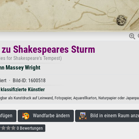
n zu Shakespeares Sturm
dies for Shakespeare's Tempest)
hn Massey Wright
iert · Bild-ID: 1600518
 klassifizierte Künstler
bar als Kunstdruck auf Leinwand, Fotopapier, Aquarellkarton, Naturpapier oder Japanpap
ufügen
Wandfarbe ändern
Bild in einem Raum anz
0 Bewertungen