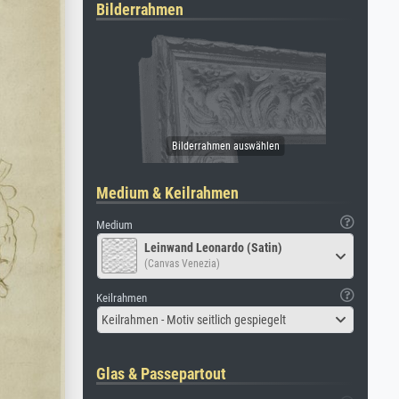
Bilderrahmen
Medium & Keilrahmen
Medium
Leinwand Leonardo (Satin)
(Canvas Venezia)
Keilrahmen
Keilrahmen - Motiv seitlich gespiegelt
Glas & Passepartout