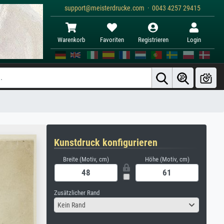
support@meisterdrucke.com · 0043 4257 29415
Warenkorb
Favoriten
Registrieren
Login
Kunstdruck konfigurieren
Breite (Motiv, cm)
Höhe (Motiv, cm)
Zusätzlicher Rand
Kein Rand