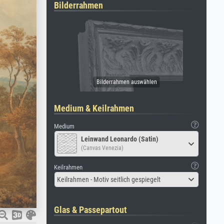
Bilderrahmen
Medium & Keilrahmen
Medium
Leinwand Leonardo (Satin)
(Canvas Venezia)
Keilrahmen
Keilrahmen - Motiv seitlich gespiegelt
Glas & Passepartout