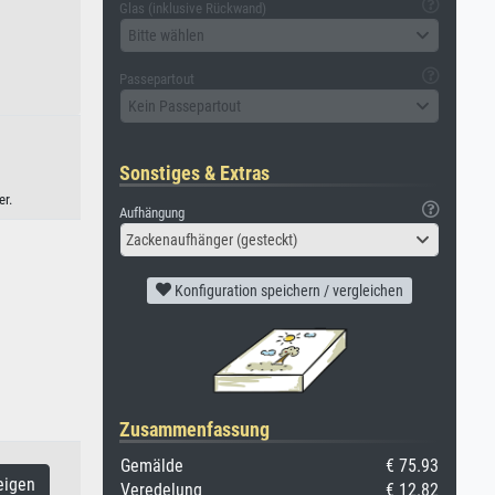
Glas (inklusive Rückwand)
Bitte wählen
Passepartout
Kein Passepartout
Sonstiges & Extras
er.
Aufhängung
Zackenaufhänger (gesteckt)
Konfiguration speichern / vergleichen
Zusammenfassung
Gemälde
€ 75.93
eigen
Veredelung
€ 12.82