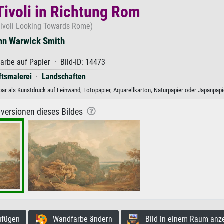
 Tivoli in Richtung Rom
Tivoli Looking Towards Rome)
hn Warwick Smith
rbe auf Papier · Bild-ID: 14473
tsmalerei
·
Landschaften
ar als Kunstdruck auf Leinwand, Fotopapier, Aquarellkarton, Naturpapier oder Japanpapi
versionen dieses Bildes
ufügen
Wandfarbe ändern
Bild in einem Raum anz