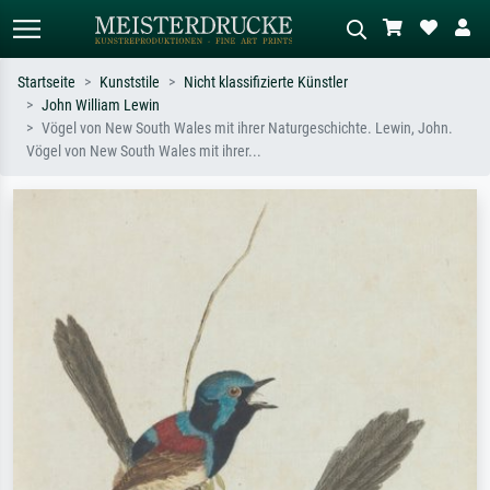
Startseite
Kunststile
Nicht klassifizierte Künstler
John William Lewin
Standardsuche
KI-Bildersuche
Vögel von New South Wales mit ihrer Naturgeschichte. Lewin, John.
Vögel von New South Wales mit ihrer...
Suchen Sie nach Künstlern, Werktiteln
Beschreiben Sie die Szene – z.B. Grüne
oder Stilen – z.B. Monet,
Wiese, Abstrakt mit viel Rot, Dunkles
Sternennacht, Impressionismus, Welle
Ölgemälde, Stehender Akt neben einem
Hokusai, Akt.
Baum.