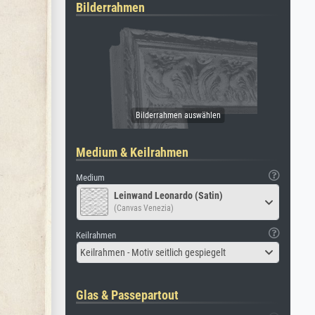
Bilderrahmen
Medium & Keilrahmen
Medium
Leinwand Leonardo (Satin)
(Canvas Venezia)
Keilrahmen
Keilrahmen - Motiv seitlich gespiegelt
Glas & Passepartout