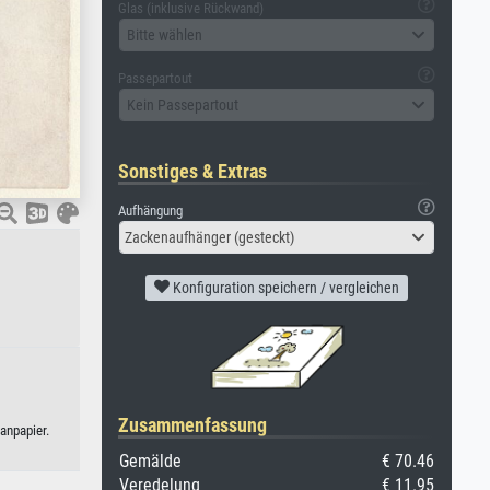
Glas (inklusive Rückwand)
Bitte wählen
Passepartout
Kein Passepartout
Sonstiges & Extras
Aufhängung
Zackenaufhänger (gesteckt)
Konfiguration speichern / vergleichen
Zusammenfassung
anpapier.
Gemälde
€ 70.46
Veredelung
€ 11.95