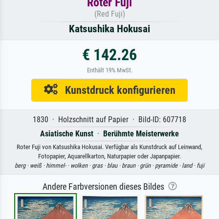
Roter Fuji
(Red Fuji)
Katsushika Hokusai
€ 142.26
Enthält 19% MwSt.
Kunstdruck konfigurieren
1830 · Holzschnitt auf Papier · Bild-ID: 607718
Asiatische Kunst
·
Berühmte Meisterwerke
Roter Fuji von Katsushika Hokusai. Verfügbar als Kunstdruck auf Leinwand,
Fotopapier, Aquarellkarton, Naturpapier oder Japanpapier.
berg ·
weiß ·
himmel- ·
wolken ·
gras ·
blau ·
braun ·
grün ·
pyramide ·
land ·
fuji
Andere Farbversionen dieses Bildes