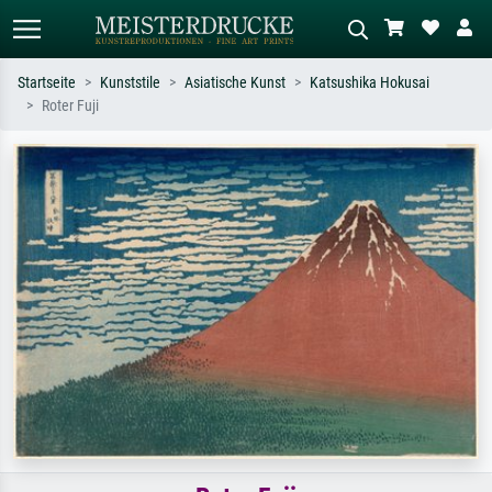
Startseite
Kunststile
Asiatische Kunst
Katsushika Hokusai
Roter Fuji
Standardsuche
KI-Bildersuche
Suchen Sie nach Künstlern, Werktiteln
Beschreiben Sie die Szene – z.B. Grüne
oder Stilen – z.B. Monet,
Wiese, Abstrakt mit viel Rot, Dunkles
Sternennacht, Impressionismus, Welle
Ölgemälde, Stehender Akt neben einem
Hokusai, Akt.
Baum.