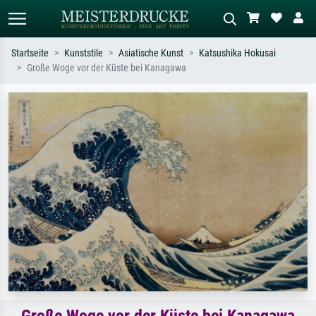
Startseite
Kunststile
Asiatische Kunst
Katsushika Hokusai
Große Woge vor der Küste bei Kanagawa
Standardsuche
KI-Bildersuche
Suchen Sie nach Künstlern, Werktiteln
Beschreiben Sie die Szene – z.B. Grüne
oder Stilen – z.B. Monet,
Wiese, Abstrakt mit viel Rot, Dunkles
Sternennacht, Impressionismus, Welle
Ölgemälde, Stehender Akt neben einem
Hokusai, Akt.
Baum.
Große Woge vor der Küste bei Kanagawa