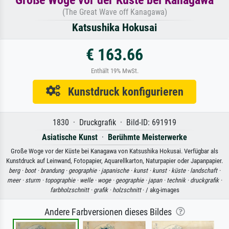
(The Great Wave off Kanagawa)
Katsushika Hokusai
€ 163.66
Enthält 19% MwSt.
Kunstdruck konfigurieren
1830 · Druckgrafik · Bild-ID: 691919
Asiatische Kunst
·
Berühmte Meisterwerke
Große Woge vor der Küste bei Kanagawa von Katsushika Hokusai. Verfügbar als
Kunstdruck auf Leinwand, Fotopapier, Aquarellkarton, Naturpapier oder Japanpapier.
berg ·
boot ·
brandung ·
geographie ·
japanische ·
kunst ·
kunst ·
küste ·
landschaft ·
meer ·
sturm ·
topographie ·
welle ·
woge ·
geographie ·
japan ·
technik ·
druckgrafik ·
farbholzschnitt ·
grafik ·
holzschnitt
· / akg-images
Andere Farbversionen dieses Bildes