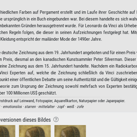
schiedlichen Farben auf Pergament erstellt und im Laufe ihrer Geschichte auf
ie ursprünglich in ein Buch eingebunden war. Bei diesem handelte es sich wah
unbekannten Gründen herausgetrennt wurde. Für Leonardo da Vinci als Urhebe
hen Regeln folgen, die dieser in seinen Aufzeichnungen festgelegt hat. Mit
e Kleidung entspricht der mailänder Mode der 1490er Jahre.
ine deutsche Zeichnung aus dem 19. Jahrhundert angeboten und für einen Preis
en Preis, diesmal an den kanadischen Kunstsammler Peter Silverman. Dieser 
 eine Zeichnung aus dem 15. Jahrhundert handelte. Nachdem ein Radiokarbon
nci Experten auf, welche die Zeichnung schließlich da Vinci zuschrieben
nkt einer öffentlichen Debatte um seine Authentizität und die Gültigkeit einig
Theorie zum Ursprung der Zeichnung sowohl mehrfach von Experten bestätig
ber 100 Millionen US$ geschätzt.
stdruck auf Leinwand, Fotopapier, Aquarellkarton, Naturpapier oder Japanpapier.
 ·
emotionslos ·
starren ·
mittelalter ·
zopf ·
weiß ·
zofe
versionen dieses Bildes