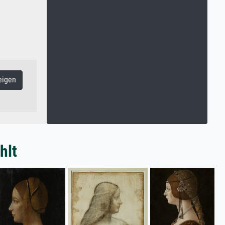
eigen
hlt