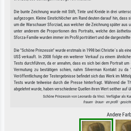
Die bunte Zeichnung wurde mit Stift, Tinte und Kreide in drei unter
aufgezogen. Kleine Einstichlöcher am Rand deuten darauf hin, dass s
um die Warschauer Sforziad, aus welcher die Zeichnung später aus 
unter anderem die Proportionen des Portraits, welche den ästhetisc
Sforza-Familie wurden immer im Profil porträtiert und die dargestellt
Die "Schöne Prinzessin" wurde erstmals in 1998 bei Christie´s als e
US$ verkauft. In 2008 folgte ein weiterer Verkauf zu einem ähnlich
Tests durchführen, da er annahm, dass es sich bei dem Portrait um
Vermutung zu bestätigen schien, nahm Silverman Kontakt zu da Vi
Veröffentlichung der Testergebnisse befindet sich das Werk im Mittelpu
Tests wurde teilweise durch die Presse hinterfragt. Während die 
abgelehnt wurde, haben verschiedene Quellen ihren Wert seither auf ü
Schöne Prinzessin von Leonardo da Vinci. Verfügbar als Kun
frauen ·
braun ·
en profil ·
gesicht
Andere Farb