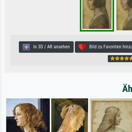
In 3D / AR ansehen
Bild zu Favoriten hinz
Äh