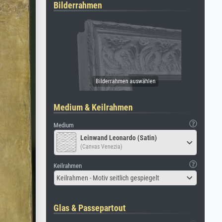
Bilderrahmen
Medium & Keilrahmen
Medium
Leinwand Leonardo (Satin)
(Canvas Venezia)
Keilrahmen
Keilrahmen - Motiv seitlich gespiegelt
Glas & Passepartout