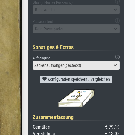
Glas (inklusive Rückwand)
Bitte wählen
Passepartout
Kein Passepartout
Sonstiges & Extras
Aufhängung
Zackenaufhänger (gesteckt)
Konfiguration speichern / vergleichen
Zusammenfassung
Gemälde
€ 79.19
Veredelung
€ 13.33