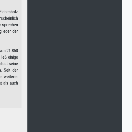
 Eichenholz
rscheinlich
r sprechen
glieder der
 von 21.850
ließ einige
test seine
. Seit der
er weiterer
t als auch