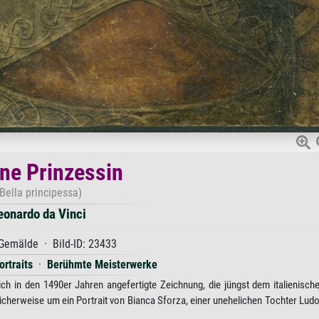
ne Prinzessin
Bella principessa)
eonardo da Vinci
Gemälde · Bild-ID: 23433
ortraits
·
Berühmte Meisterwerke
ich in den 1490er Jahren angefertigte Zeichnung, die jüngst dem italienisch
icherweise um ein Portrait von Bianca Sforza, einer unehelichen Tochter Lud