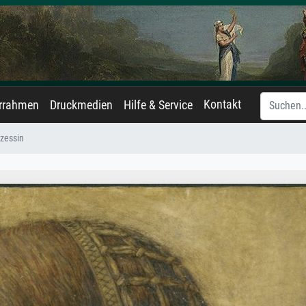
Kontakt
errahmen
Druckmedien
Hilfe & Service
zessin