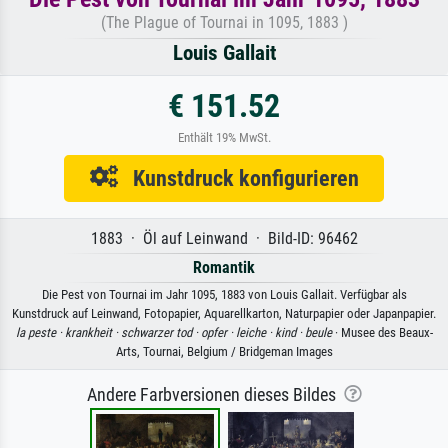
(The Plague of Tournai in 1095, 1883 )
Louis Gallait
€ 151.52
Enthält 19% MwSt.
Kunstdruck konfigurieren
1883 · Öl auf Leinwand · Bild-ID: 96462
Romantik
Die Pest von Tournai im Jahr 1095, 1883 von Louis Gallait. Verfügbar als
Kunstdruck auf Leinwand, Fotopapier, Aquarellkarton, Naturpapier oder Japanpapier.
la peste ·
krankheit ·
schwarzer tod ·
opfer ·
leiche ·
kind ·
beule
· Musee des Beaux-
Arts, Tournai, Belgium / Bridgeman Images
Andere Farbversionen dieses Bildes