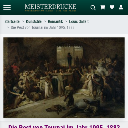
Startseite
Kunststile
Romantik
Louis Gallait
Die Pest von Tournai im Jahr 1095, 1883
Standardsuche
KI-Bildersuche
Suchen Sie nach Künstlern, Werktiteln
Beschreiben Sie die Szene – z.B. Grüne
oder Stilen – z.B. Monet,
Wiese, Abstrakt mit viel Rot, Dunkles
Sternennacht, Impressionismus, Welle
Ölgemälde, Stehender Akt neben einem
Hokusai, Akt.
Baum.
Die Pest von Tournai im Jahr 1095, 1883