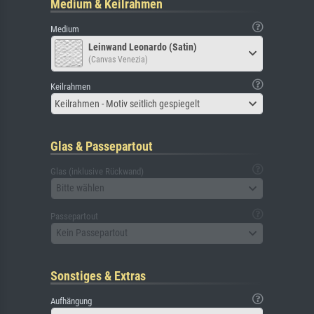
Medium & Keilrahmen
Medium
Leinwand Leonardo (Satin)
(Canvas Venezia)
Keilrahmen
Keilrahmen - Motiv seitlich gespiegelt
Glas & Passepartout
Glas (inklusive Rückwand)
Bitte wählen
Passepartout
Kein Passepartout
Sonstiges & Extras
Aufhängung