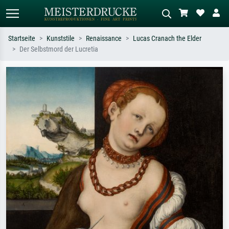
Startseite
Kunststile
Renaissance
Lucas Cranach the Elder
Der Selbstmord der Lucretia
Standardsuche
KI-Bildersuche
Suchen Sie nach Künstlern, Werktiteln
Beschreiben Sie die Szene – z.B. Grüne
oder Stilen – z.B. Monet,
Wiese, Abstrakt mit viel Rot, Dunkles
Sternennacht, Impressionismus, Welle
Ölgemälde, Stehender Akt neben einem
Hokusai, Akt.
Baum.