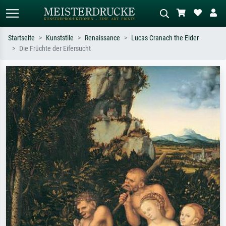
Startseite
Kunststile
Renaissance
Lucas Cranach the Elder
Die Früchte der Eifersucht
Standardsuche
KI-Bildersuche
Suchen Sie nach Künstlern, Werktiteln
Beschreiben Sie die Szene – z.B. Grüne
oder Stilen – z.B. Monet,
Wiese, Abstrakt mit viel Rot, Dunkles
Sternennacht, Impressionismus, Welle
Ölgemälde, Stehender Akt neben einem
Hokusai, Akt.
Baum.