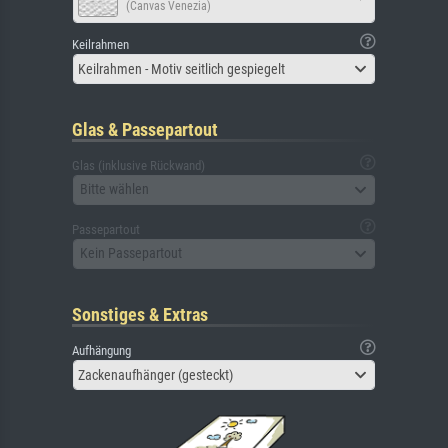
(Canvas Venezia)
Keilrahmen
Keilrahmen - Motiv seitlich gespiegelt
Glas & Passepartout
Glas (inklusive Rückwand)
Bitte wählen
Passepartout
Kein Passepartout
Sonstiges & Extras
Aufhängung
Zackenaufhänger (gesteckt)