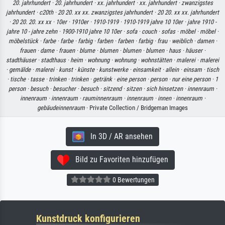
20. jahrhundert ·
20. jahrhundert ·
xx. jahrhundert ·
xx. jahrhundert ·
zwanzigstes
jahrhundert ·
c20th ·
20 20. xx xx. zwanzigstes jahrhundert ·
20 20. xx xx. jahrhundert
·
20 20. 20. xx xx ·
10er ·
1910er ·
1910-1919 ·
1910-1919 jahre 10 10er ·
jahre 1910 -
jahre 10 - jahre zehn ·
1900-1910 jahre 10 10er ·
sofa ·
couch ·
sofas ·
möbel ·
möbel ·
möbelstück ·
farbe ·
farbe ·
farbig ·
farben ·
farben ·
farbig ·
frau ·
weiblich ·
damen ·
frauen ·
dame ·
frauen ·
blume ·
blumen ·
blumen ·
blumen ·
haus ·
häuser ·
stadthäuser ·
stadthaus ·
heim ·
wohnung ·
wohnung ·
wohnstätten ·
malerei ·
malerei
·
gemälde ·
malerei ·
kunst ·
künste ·
kunstwerke ·
einsamkeit ·
allein ·
einsam ·
tisch
·
tische ·
tasse ·
trinken ·
trinken ·
getränk ·
eine person ·
person ·
nur eine person ·
1
person ·
besuch ·
besucher ·
besuch ·
sitzend ·
sitzen ·
sich hinsetzen ·
innenraum ·
innenraum ·
innenraum ·
rauminnenraum ·
innenraum ·
innen ·
innenraum ·
gebäudeinnenraum
· Private Collection / Bridgeman Images
In 3D / AR ansehen
Bild zu Favoriten hinzufügen
0 Bewertungen
Kunstdruck konfigurieren