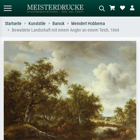
Startseite
Kunststile
Barock
Meindert Hobbema
Bewaldete Landschaft mit einem Angler an einem Teich, 1664
Standardsuche
KI-Bildersuche
Suchen Sie nach Künstlern, Werktiteln
Beschreiben Sie die Szene – z.B. Grüne
oder Stilen – z.B. Monet,
Wiese, Abstrakt mit viel Rot, Dunkles
Sternennacht, Impressionismus, Welle
Ölgemälde, Stehender Akt neben einem
Hokusai, Akt.
Baum.