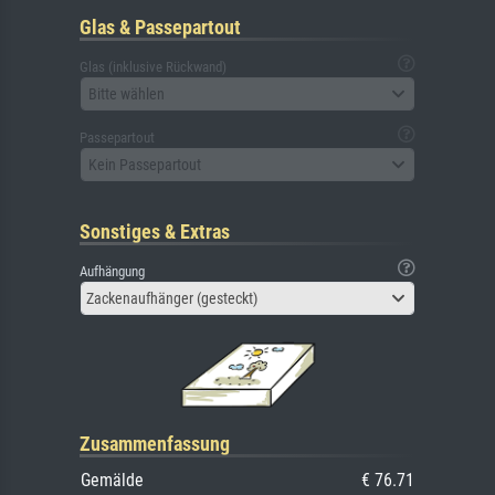
Glas & Passepartout
Glas (inklusive Rückwand)
Bitte wählen
Passepartout
Kein Passepartout
Sonstiges & Extras
Aufhängung
Zackenaufhänger (gesteckt)
Zusammenfassung
Gemälde
€ 76.71