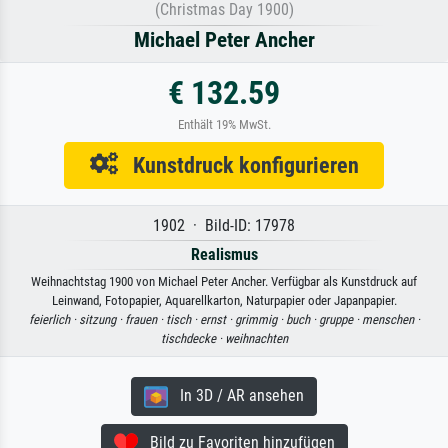
(Christmas Day 1900)
Michael Peter Ancher
€ 132.59
Enthält 19% MwSt.
Kunstdruck konfigurieren
1902 · Bild-ID: 17978
Realismus
Weihnachtstag 1900 von Michael Peter Ancher. Verfügbar als Kunstdruck auf
Leinwand, Fotopapier, Aquarellkarton, Naturpapier oder Japanpapier.
feierlich ·
sitzung ·
frauen ·
tisch ·
ernst ·
grimmig ·
buch ·
gruppe ·
menschen ·
tischdecke ·
weihnachten
In 3D / AR ansehen
Bild zu Favoriten hinzufügen