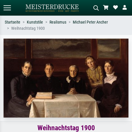
Startseite
Kunststile
Realismus
Michael Peter Ancher
Weihnachtstag 1900
Standardsuche
KI-Bildersuche
Suchen Sie nach Künstlern, Werktiteln
Beschreiben Sie die Szene – z.B. Grüne
oder Stilen – z.B. Monet,
Wiese, Abstrakt mit viel Rot, Dunkles
Sternennacht, Impressionismus, Welle
Ölgemälde, Stehender Akt neben einem
Hokusai, Akt.
Baum.
Weihnachtstag 1900