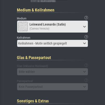
Medium & Keilrahmen
Medium
Leinwand Leonardo (Satin)
(Canvas Venezia)
Keilrahmen
Keilrahmen - Motiv seitlich gespiegelt
Glas & Passepartout
Glas (inklusive Rückwand)
Bitte wählen
Passepartout
Kein Passepartout
Sonstiges & Extras