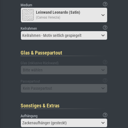
Medium
Leinwand Leonardo (Satin)
(Canvas Venezia)
Keilrahmen
Keilrahmen - Motiv seitlich gespiegelt
Glas & Passepartout
Glas (inklusive Rückwand)
Bitte wählen
Passepartout
Kein Passepartout
Sonstiges & Extras
Aufhängung
Zackenaufhänger (gesteckt)