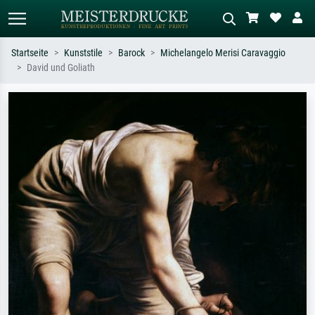
Startseite
Kunststile
Barock
Michelangelo Merisi Caravaggio
David und Goliath
Standardsuche
KI-Bildersuche
Suchen Sie nach Künstlern, Werktiteln
Beschreiben Sie die Szene – z.B. Grüne
oder Stilen – z.B. Monet,
Wiese, Abstrakt mit viel Rot, Dunkles
Sternennacht, Impressionismus, Welle
Ölgemälde, Stehender Akt neben einem
Hokusai, Akt.
Baum.