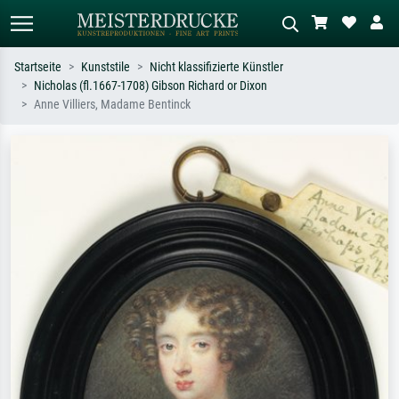
Startseite
Kunststile
Nicht klassifizierte Künstler
Nicholas (fl.1667-1708) Gibson Richard or Dixon
Standardsuche
KI-Bildersuche
Anne Villiers, Madame Bentinck
Suchen Sie nach Künstlern, Werktiteln
Beschreiben Sie die Szene – z.B. Grüne
oder Stilen – z.B. Monet,
Wiese, Abstrakt mit viel Rot, Dunkles
Sternennacht, Impressionismus, Welle
Ölgemälde, Stehender Akt neben einem
Hokusai, Akt.
Baum.