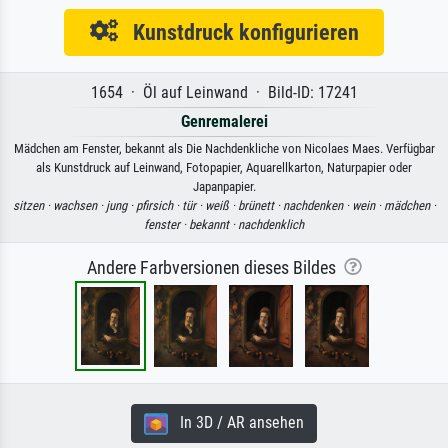
Kunstdruck konfigurieren
1654 · Öl auf Leinwand · Bild-ID: 17241
Genremalerei
Mädchen am Fenster, bekannt als Die Nachdenkliche von Nicolaes Maes. Verfügbar
als Kunstdruck auf Leinwand, Fotopapier, Aquarellkarton, Naturpapier oder
Japanpapier.
sitzen ·
wachsen ·
jung ·
pfirsich ·
tür ·
weiß ·
brünett ·
nachdenken ·
wein ·
mädchen ·
fenster ·
bekannt ·
nachdenklich
Andere Farbversionen dieses Bildes
In 3D / AR ansehen