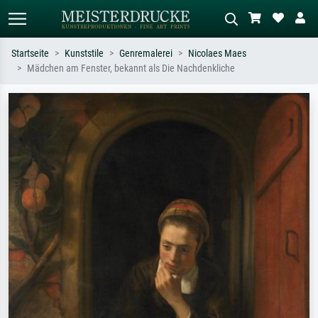
Startseite
Kunststile
Genremalerei
Nicolaes Maes
Mädchen am Fenster, bekannt als Die Nachdenkliche
Standardsuche
KI-Bildersuche
Suchen Sie nach Künstlern, Werktiteln
Beschreiben Sie die Szene – z.B. Grüne
oder Stilen – z.B. Monet,
Wiese, Abstrakt mit viel Rot, Dunkles
Sternennacht, Impressionismus, Welle
Ölgemälde, Stehender Akt neben einem
Hokusai, Akt.
Baum.