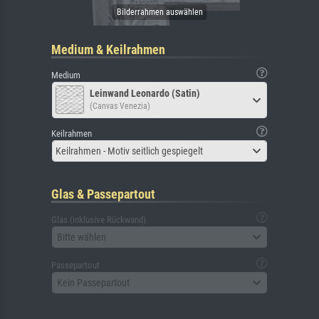
Medium & Keilrahmen
Medium
Leinwand Leonardo (Satin)
(Canvas Venezia)
Keilrahmen
Keilrahmen - Motiv seitlich gespiegelt
Glas & Passepartout
Glas (inklusive Rückwand)
Bitte wählen
Passepartout
Kein Passepartout