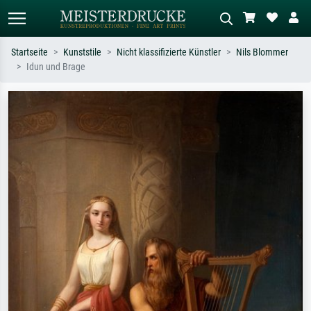
Startseite
Kunststile
Nicht klassifizierte Künstler
Nils Blommer
Idun und Brage
Standardsuche
KI-Bildersuche
Suchen Sie nach Künstlern, Werktiteln
Beschreiben Sie die Szene – z.B. Grüne
oder Stilen – z.B. Monet,
Wiese, Abstrakt mit viel Rot, Dunkles
Sternennacht, Impressionismus, Welle
Ölgemälde, Stehender Akt neben einem
Hokusai, Akt.
Baum.