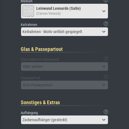
Medium
Leinwand Leonardo (Satin)
(Canvas Venezia)
Keilrahmen
Keilrahmen - Motiv seitlich gespiegelt
Glas & Passepartout
Glas (inklusive Rückwand)
Bitte wählen
Passepartout
Kein Passepartout
Sonstiges & Extras
Aufhängung
Zackenaufhänger (gesteckt)