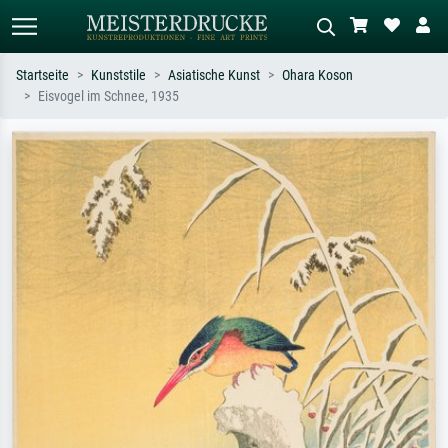
Startseite
Kunststile
Asiatische Kunst
Ohara Koson
Eisvogel im Schnee, 1935
Standardsuche
KI-Bildersuche
Suchen Sie nach Künstlern, Werktiteln
Beschreiben Sie die Szene – z.B. Grüne
oder Stilen – z.B. Monet,
Wiese, Abstrakt mit viel Rot, Dunkles
Sternennacht, Impressionismus, Welle
Ölgemälde, Stehender Akt neben einem
Hokusai, Akt.
Baum.