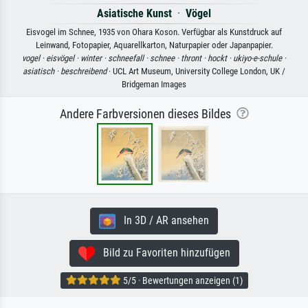
Asiatische Kunst
·
Vögel
Eisvogel im Schnee, 1935 von Ohara Koson. Verfügbar als Kunstdruck auf
Leinwand, Fotopapier, Aquarellkarton, Naturpapier oder Japanpapier.
vogel ·
eisvögel ·
winter ·
schneefall ·
schnee ·
thront ·
hockt ·
ukiyo-e-schule ·
asiatisch ·
beschreibend
· UCL Art Museum, University College London, UK /
Bridgeman Images
Andere Farbversionen dieses Bildes
In 3D / AR ansehen
Bild zu Favoriten hinzufügen
5/5 · Bewertungen anzeigen (1)