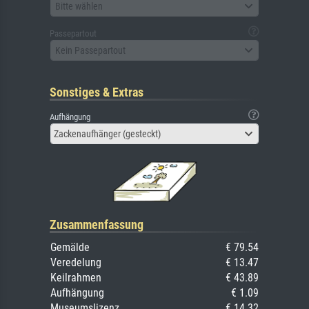
Bitte wählen
Passepartout
Kein Passepartout
Sonstiges & Extras
Aufhängung
Zackenaufhänger (gesteckt)
Zusammenfassung
Gemälde
€ 79.54
Veredelung
€ 13.47
Keilrahmen
€ 43.89
Aufhängung
€ 1.09
Museumslizenz
€ 14.32