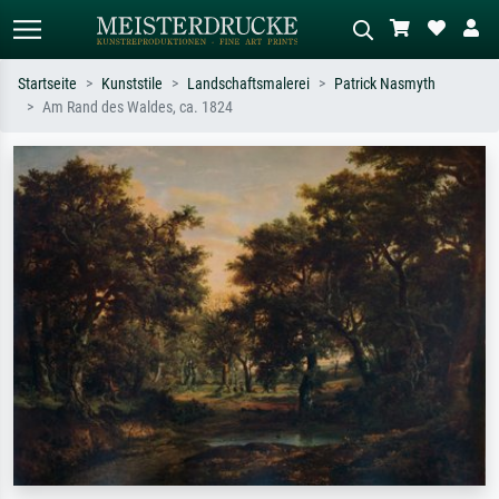
Startseite
Kunststile
Landschaftsmalerei
Patrick Nasmyth
Am Rand des Waldes, ca. 1824
Standardsuche
KI-Bildersuche
Suchen Sie nach Künstlern, Werktiteln
Beschreiben Sie die Szene – z.B. Grüne
oder Stilen – z.B. Monet,
Wiese, Abstrakt mit viel Rot, Dunkles
Sternennacht, Impressionismus, Welle
Ölgemälde, Stehender Akt neben einem
Hokusai, Akt.
Baum.