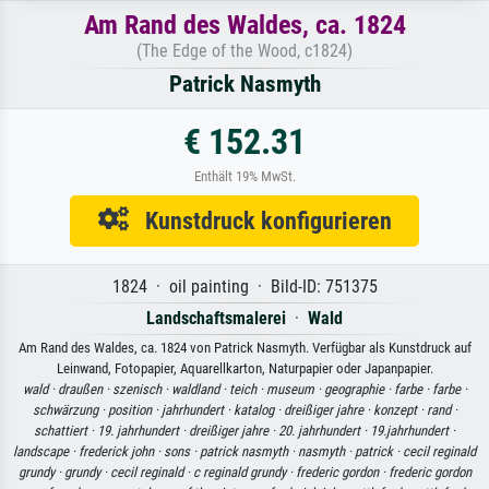
Am Rand des Waldes, ca. 1824
(The Edge of the Wood, c1824)
Patrick Nasmyth
€ 152.31
Enthält 19% MwSt.
Kunstdruck konfigurieren
1824 · oil painting · Bild-ID: 751375
Landschaftsmalerei
·
Wald
Am Rand des Waldes, ca. 1824 von Patrick Nasmyth. Verfügbar als Kunstdruck auf
Leinwand, Fotopapier, Aquarellkarton, Naturpapier oder Japanpapier.
wald ·
draußen ·
szenisch ·
waldland ·
teich ·
museum ·
geographie ·
farbe ·
farbe ·
schwärzung ·
position ·
jahrhundert ·
katalog ·
dreißiger jahre ·
konzept ·
rand ·
schattiert ·
19. jahrhundert ·
dreißiger jahre ·
20. jahrhundert ·
19.jahrhundert ·
landscape ·
frederick john ·
sons ·
patrick nasmyth ·
nasmyth ·
patrick ·
cecil reginald
grundy ·
grundy ·
cecil reginald ·
c reginald grundy ·
frederic gordon ·
frederic gordon