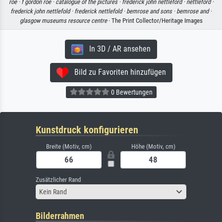
roe ·
f gordon roe ·
catalogue of the pictures ·
frederick john nettleford ·
nettleford ·
frederick john nettlefold ·
frederick nettlefold ·
bemrose and sons ·
bemrose and ·
glasgow museums resource centre
· The Print Collector/Heritage Images
In 3D / AR ansehen
Bild zu Favoriten hinzufügen
0 Bewertungen
Kunstdruck konfigurieren
Breite (Motiv, cm)
Höhe (Motiv, cm)
Zusätzlicher Rand
Kein Rand
Bilderrahmen