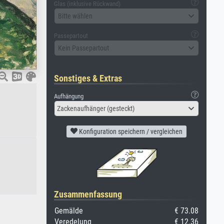
Glas (inklusive Rückwand)
Bitte wählen
Passepartout
Kein Passepartout
Sonstiges & Extras
Aufhängung
Zackenaufhänger (gesteckt)
Konfiguration speichern / vergleichen
Zusammenfassung
Gemälde
€ 73.08
Veredelung
€ 12.36