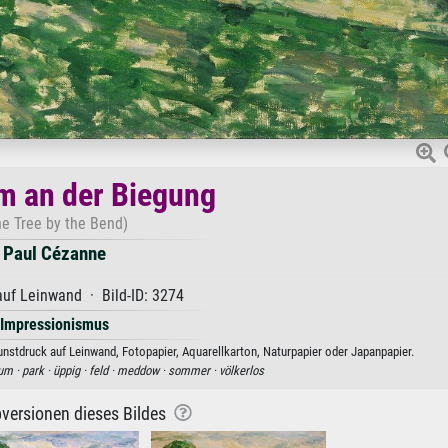
m an der Biegung
he Tree by the Bend)
Paul Cézanne
uf Leinwand · Bild-ID: 3274
Impressionismus
nstdruck auf Leinwand, Fotopapier, Aquarellkarton, Naturpapier oder Japanpapier.
um ·
park ·
üppig ·
feld ·
meddow ·
sommer ·
völkerlos
versionen dieses Bildes