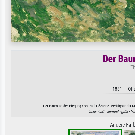
Der Bau
(T
1881 · Öl a
Der Baum an der Biegung von Paul Cézanne. Verfügbar als Ku
landschaft ·
himmel ·
grün ·
ba
Andere Farb