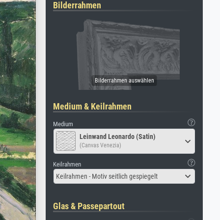
Bilderrahmen
Medium & Keilrahmen
Medium
Leinwand Leonardo (Satin)
(Canvas Venezia)
Keilrahmen
Keilrahmen - Motiv seitlich gespiegelt
Glas & Passepartout