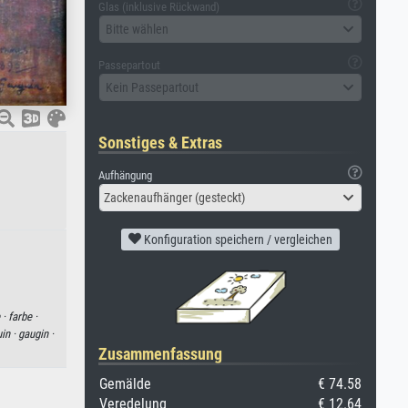
Glas (inklusive Rückwand)
Bitte wählen
Passepartout
Kein Passepartout
Sonstiges & Extras
Aufhängung
Zackenaufhänger (gesteckt)
Konfiguration speichern / vergleichen
 ·
farbe ·
in ·
gaugin ·
Zusammenfassung
Gemälde
€ 74.58
Veredelung
€ 12.64