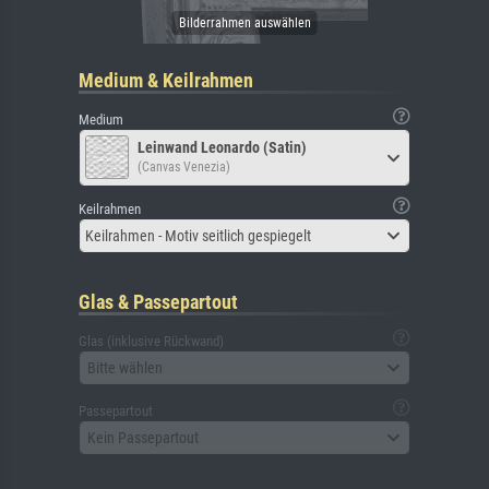
Medium & Keilrahmen
Medium
Leinwand Leonardo (Satin)
(Canvas Venezia)
Keilrahmen
Keilrahmen - Motiv seitlich gespiegelt
Glas & Passepartout
Glas (inklusive Rückwand)
Bitte wählen
Passepartout
Kein Passepartout