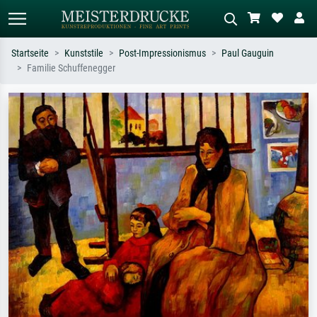
Startseite
Kunststile
Post-Impressionismus
Paul Gauguin
Familie Schuffenegger
Standardsuche
KI-Bildersuche
Suchen Sie nach Künstlern, Werktiteln
Beschreiben Sie die Szene – z.B. Grüne
oder Stilen – z.B. Monet,
Wiese, Abstrakt mit viel Rot, Dunkles
Sternennacht, Impressionismus, Welle
Ölgemälde, Stehender Akt neben einem
Hokusai, Akt.
Baum.