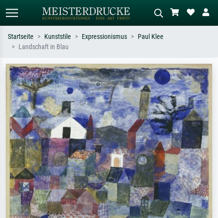
Startseite
Kunststile
Expressionismus
Paul Klee
Landschaft in Blau
Standardsuche
KI-Bildersuche
Suchen Sie nach Künstlern, Werktiteln
Beschreiben Sie die Szene – z.B. Grüne
oder Stilen – z.B. Monet,
Wiese, Abstrakt mit viel Rot, Dunkles
Sternennacht, Impressionismus, Welle
Ölgemälde, Stehender Akt neben einem
Hokusai, Akt.
Baum.