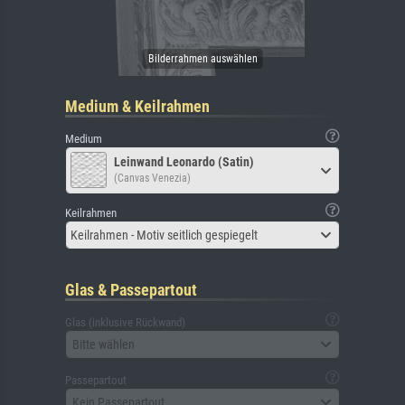
Medium & Keilrahmen
Medium
Leinwand Leonardo (Satin)
(Canvas Venezia)
Keilrahmen
Keilrahmen - Motiv seitlich gespiegelt
Glas & Passepartout
Glas (inklusive Rückwand)
Bitte wählen
Passepartout
Kein Passepartout