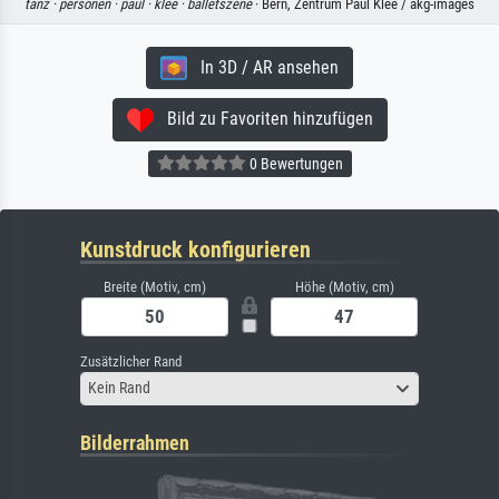
tanz ·
personen ·
paul ·
klee ·
balletszene
· Bern, Zentrum Paul Klee / akg-images
In 3D / AR ansehen
Bild zu Favoriten hinzufügen
0 Bewertungen
Kunstdruck konfigurieren
Breite (Motiv, cm)
Höhe (Motiv, cm)
Zusätzlicher Rand
Kein Rand
Bilderrahmen