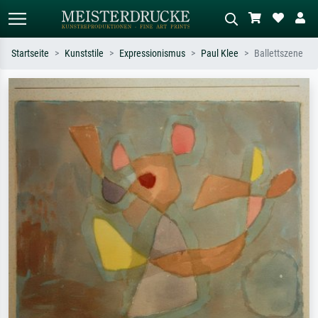
Startseite
Kunststile
Expressionismus
Paul Klee
Ballettszene
Standardsuche
KI-Bildersuche
Suchen Sie nach Künstlern, Werktiteln
Beschreiben Sie die Szene – z.B. Grüne
oder Stilen – z.B. Monet,
Wiese, Abstrakt mit viel Rot, Dunkles
Sternennacht, Impressionismus, Welle
Ölgemälde, Stehender Akt neben einem
Hokusai, Akt.
Baum.