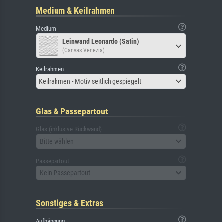
Medium & Keilrahmen
Medium
Leinwand Leonardo (Satin)
(Canvas Venezia)
Keilrahmen
Keilrahmen - Motiv seitlich gespiegelt
Glas & Passepartout
Glas (inklusive Rückwand)
Bitte wählen
Passepartout
Kein Passepartout
Sonstiges & Extras
Aufhängung