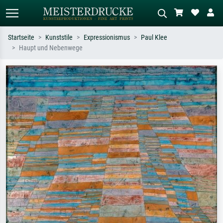
Startseite
Kunststile
Expressionismus
Paul Klee
Haupt und Nebenwege
Standardsuche
KI-Bildersuche
Suchen Sie nach Künstlern, Werktiteln
Beschreiben Sie die Szene – z.B. Grüne
oder Stilen – z.B. Monet,
Wiese, Abstrakt mit viel Rot, Dunkles
Sternennacht, Impressionismus, Welle
Ölgemälde, Stehender Akt neben einem
Hokusai, Akt.
Baum.