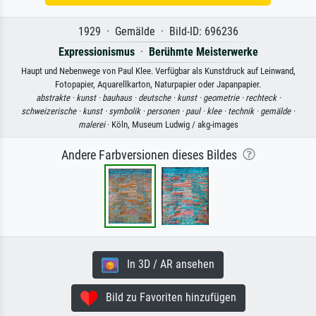
1929 · Gemälde · Bild-ID: 696236
Expressionismus
·
Berühmte Meisterwerke
Haupt und Nebenwege von Paul Klee. Verfügbar als Kunstdruck auf Leinwand,
Fotopapier, Aquarellkarton, Naturpapier oder Japanpapier.
abstrakte ·
kunst ·
bauhaus ·
deutsche ·
kunst ·
geometrie ·
rechteck ·
schweizerische ·
kunst ·
symbolik ·
personen ·
paul ·
klee ·
technik ·
gemälde ·
malerei
· Köln, Museum Ludwig / akg-images
Andere Farbversionen dieses Bildes
In 3D / AR ansehen
Bild zu Favoriten hinzufügen