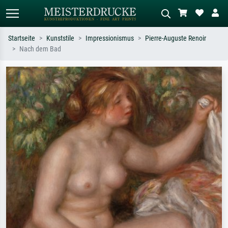
Startseite
Kunststile
Impressionismus
Pierre-Auguste Renoir
Nach dem Bad
Standardsuche
KI-Bildersuche
Suchen Sie nach Künstlern, Werktiteln
Beschreiben Sie die Szene – z.B. Grüne
oder Stilen – z.B. Monet,
Wiese, Abstrakt mit viel Rot, Dunkles
Sternennacht, Impressionismus, Welle
Ölgemälde, Stehender Akt neben einem
Hokusai, Akt.
Baum.