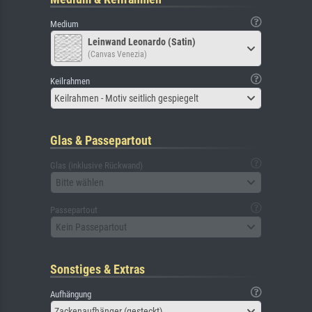
Medium
Leinwand Leonardo (Satin)
(Canvas Venezia)
Keilrahmen
Keilrahmen - Motiv seitlich gespiegelt
Glas & Passepartout
Glas (inklusive Rückwand)
Bitte wählen
Passepartout
Kein Passepartout
Sonstiges & Extras
Aufhängung
Zackenaufhänger (gesteckt)