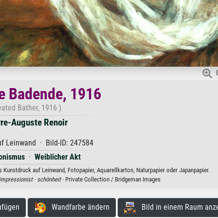
e Badende, 1916
eated Bather, 1916 )
rre-Auguste Renoir
f Leinwand · Bild-ID: 247584
ionismus
·
Weiblicher Akt
s Kunstdruck auf Leinwand, Fotopapier, Aquarellkarton, Naturpapier oder Japanpapier.
impressionist ·
schönheit
· Private Collection / Bridgeman Images
ufügen
Wandfarbe ändern
Bild in einem Raum anz