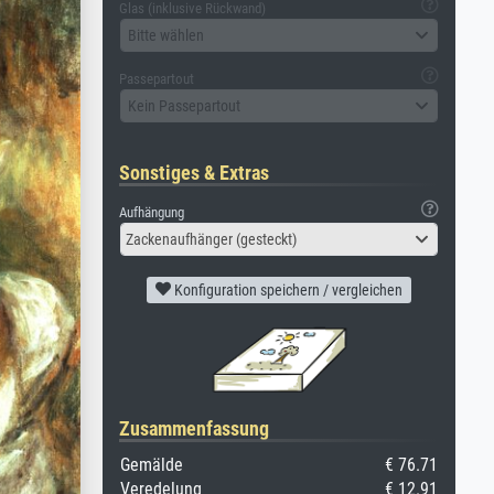
Glas (inklusive Rückwand)
Bitte wählen
Passepartout
Kein Passepartout
Sonstiges & Extras
Aufhängung
Zackenaufhänger (gesteckt)
Konfiguration speichern / vergleichen
Zusammenfassung
Gemälde
€ 76.71
Veredelung
€ 12.91