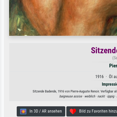
Sitzend
(S
Pie
1916 · Öl au
Impress
Sitzende Badende, 1916 von Pierre-Auguste Renoir. Verfügbar al
baigneuse assise ·
weiblich ·
nackt ·
üppig ·
In 3D / AR ansehen
Bild zu Favoriten hinz