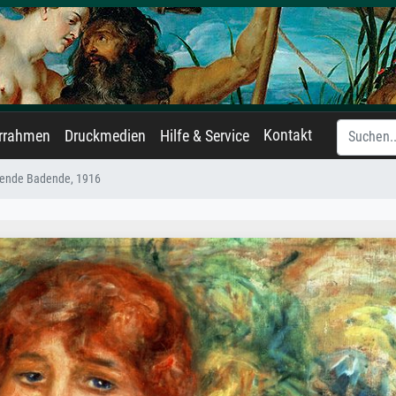
Kontakt
errahmen
Druckmedien
Hilfe & Service
zende Badende, 1916