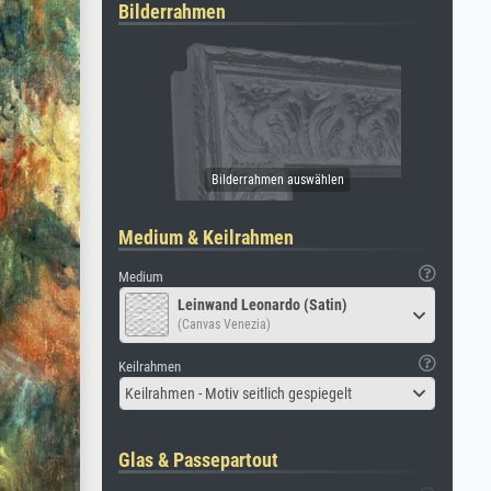
Bilderrahmen
Medium & Keilrahmen
Medium
Leinwand Leonardo (Satin)
(Canvas Venezia)
Keilrahmen
Keilrahmen - Motiv seitlich gespiegelt
Glas & Passepartout