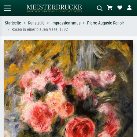
Startseite
Kunststile
Impressionismus
Pierre-Auguste Renoir
Rosen in einer blauen Vase, 1892
Standardsuche
KI-Bildersuche
Suchen Sie nach Künstlern, Werktiteln
Beschreiben Sie die Szene – z.B. Grüne
oder Stilen – z.B. Monet,
Wiese, Abstrakt mit viel Rot, Dunkles
Sternennacht, Impressionismus, Welle
Ölgemälde, Stehender Akt neben einem
Hokusai, Akt.
Baum.