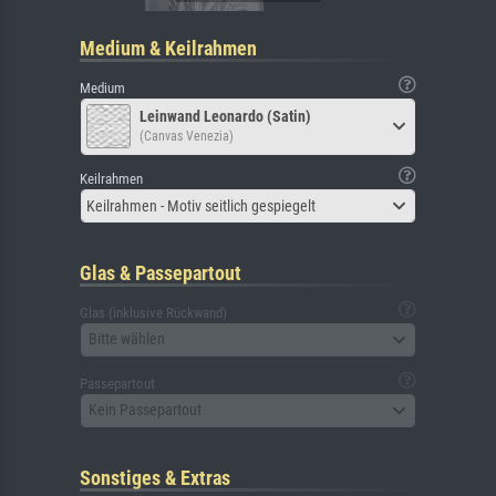
Medium & Keilrahmen
Medium
Leinwand Leonardo (Satin)
(Canvas Venezia)
Keilrahmen
Keilrahmen - Motiv seitlich gespiegelt
Glas & Passepartout
Glas (inklusive Rückwand)
Bitte wählen
Passepartout
Kein Passepartout
Sonstiges & Extras