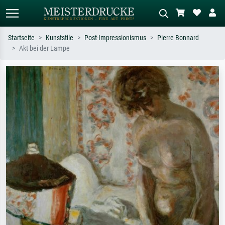
Startseite
Kunststile
Post-Impressionismus
Pierre Bonnard
Akt bei der Lampe
Standardsuche
KI-Bildersuche
Suchen Sie nach Künstlern, Werktiteln
Beschreiben Sie die Szene – z.B. Grüne
oder Stilen – z.B. Monet,
Wiese, Abstrakt mit viel Rot, Dunkles
Sternennacht, Impressionismus, Welle
Ölgemälde, Stehender Akt neben einem
Hokusai, Akt.
Baum.