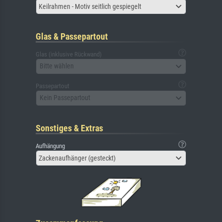
Keilrahmen - Motiv seitlich gespiegelt
Glas & Passepartout
Glas (inklusive Rückwand)
Bitte wählen
Passepartout
Kein Passepartout
Sonstiges & Extras
Aufhängung
Zackenaufhänger (gesteckt)