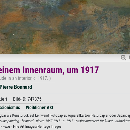
 einem Innenraum, um 1917
de in an interior, c. 1917. )
Pierre Bonnard
iert · Bild-ID: 747375
ssionismus
·
Weiblicher Akt
bar als Kunstdruck auf Leinwand, Fotopapier, Aquarellkarton, Naturpapier oder Japanpap
nude painting ·
bonnard ·
pierre 1867-1947 ·
c. 1917 ·
nasjonalmuseet for kunst ·
arkitektur
 ·
nabis
· Fine Art Images/Heritage Images