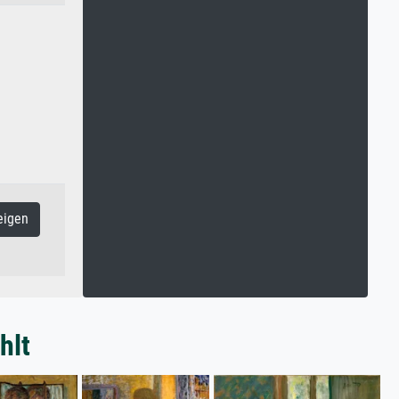
eigen
hlt