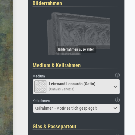
Bilderrahmen
Medium & Keilrahmen
Medium
Leinwand Leonardo (Satin)
(Canvas Venezia)
Keilrahmen
Keilrahmen - Motiv seitlich gespiegelt
Glas & Passepartout