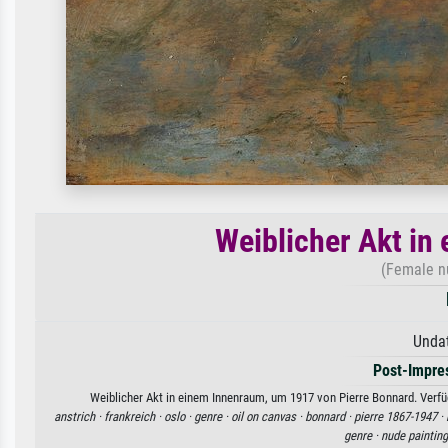
Weiblicher Akt in
(Female nu
Undat
Post-Impre
Weiblicher Akt in einem Innenraum, um 1917 von Pierre Bonnard. Verfüg
anstrich ·
frankreich ·
oslo ·
genre ·
oil on canvas ·
bonnard ·
pierre 1867-1947 ·
genre ·
nude painting