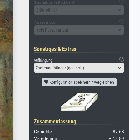
Glas (inklusive Rückwand)
Bitte wählen
Passepartout
Kein Passepartout
Sonstiges & Extras
Aufhängung
Zackenaufhänger (gesteckt)
Konfiguration speichern / vergleichen
Zusammenfassung
Gemälde
€ 82.68
Veredelung
€ 13.89