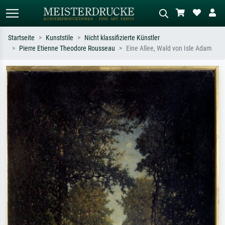
Startseite
Kunststile
Nicht klassifizierte Künstler
Pierre Etienne Theodore Rousseau
Eine Allee, Wald von Isle Adam
Standardsuche
KI-Bildersuche
Suchen Sie nach Künstlern, Werktiteln
Beschreiben Sie die Szene – z.B. Grüne
oder Stilen – z.B. Monet,
Wiese, Abstrakt mit viel Rot, Dunkles
Sternennacht, Impressionismus, Welle
Ölgemälde, Stehender Akt neben einem
Hokusai, Akt.
Baum.