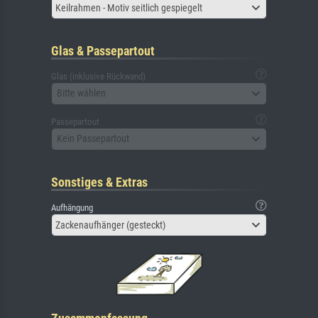
Keilrahmen - Motiv seitlich gespiegelt
Glas & Passepartout
Glas (inklusive Rückwand)
Bitte wählen
Passepartout
Kein Passepartout
Sonstiges & Extras
Aufhängung
Zackenaufhänger (gesteckt)