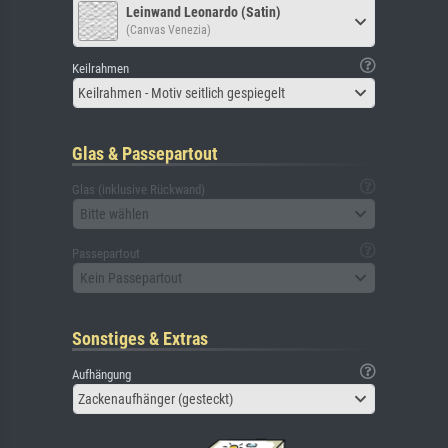
Leinwand Leonardo (Satin)
(Canvas Venezia)
Keilrahmen
Keilrahmen - Motiv seitlich gespiegelt
Glas & Passepartout
Glas (inklusive Rückwand)
Bitte wählen
Passepartout
Kein Passepartout
Sonstiges & Extras
Aufhängung
Zackenaufhänger (gesteckt)