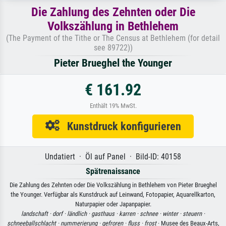
Die Zahlung des Zehnten oder Die
Volkszählung in Bethlehem
(The Payment of the Tithe or The Census at Bethlehem (for detail
see 89722))
Pieter Brueghel the Younger
€ 161.92
Enthält 19% MwSt.
Kunstdruck konfigurieren
Undatiert · Öl auf Panel · Bild-ID: 40158
Spätrenaissance
Die Zahlung des Zehnten oder Die Volkszählung in Bethlehem von Pieter Brueghel
the Younger. Verfügbar als Kunstdruck auf Leinwand, Fotopapier, Aquarellkarton,
Naturpapier oder Japanpapier.
landschaft ·
dorf ·
ländlich ·
gasthaus ·
karren ·
schnee ·
winter ·
steuern ·
schneeballschlacht ·
nummerierung ·
gefroren ·
fluss ·
frost
· Musee des Beaux-Arts,