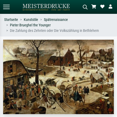
Startseite
Kunststile
Spätrenaissance
Pieter Brueghel the Younger
Standardsuche
KI-Bildersuche
Die Zahlung des Zehnten oder Die Volkszählung in Bethlehem
Suchen Sie nach Künstlern, Werktiteln
Beschreiben Sie die Szene – z.B. Grüne
oder Stilen – z.B. Monet,
Wiese, Abstrakt mit viel Rot, Dunkles
Sternennacht, Impressionismus, Welle
Ölgemälde, Stehender Akt neben einem
Hokusai, Akt.
Baum.