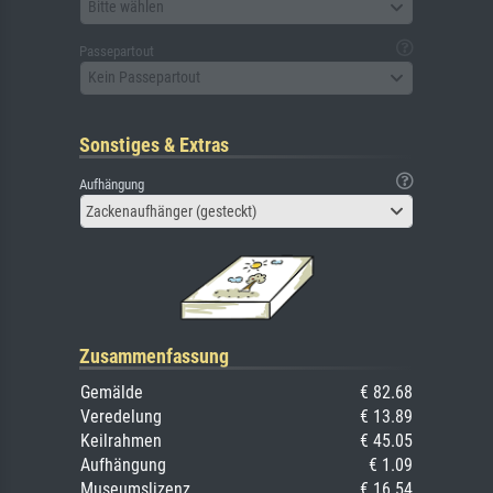
Bitte wählen
Passepartout
Kein Passepartout
Sonstiges & Extras
Aufhängung
Zackenaufhänger (gesteckt)
Zusammenfassung
Gemälde
€ 82.68
Veredelung
€ 13.89
Keilrahmen
€ 45.05
Aufhängung
€ 1.09
Museumslizenz
€ 16.54