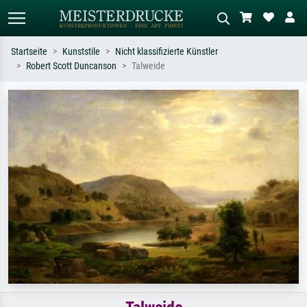
Startseite
Kunststile
Nicht klassifizierte Künstler
Robert Scott Duncanson
Talweide
Standardsuche
KI-Bildersuche
Suchen Sie nach Künstlern, Werktiteln
Beschreiben Sie die Szene – z.B. Grüne
oder Stilen – z.B. Monet,
Wiese, Abstrakt mit viel Rot, Dunkles
Sternennacht, Impressionismus, Welle
Ölgemälde, Stehender Akt neben einem
Hokusai, Akt.
Baum.