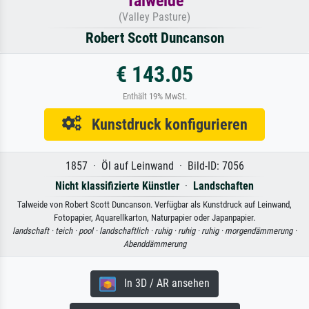
Talweide
(Valley Pasture)
Robert Scott Duncanson
€ 143.05
Enthält 19% MwSt.
Kunstdruck konfigurieren
1857 · Öl auf Leinwand · Bild-ID: 7056
Nicht klassifizierte Künstler
·
Landschaften
Talweide von Robert Scott Duncanson. Verfügbar als Kunstdruck auf Leinwand,
Fotopapier, Aquarellkarton, Naturpapier oder Japanpapier.
landschaft ·
teich ·
pool ·
landschaftlich ·
ruhig ·
ruhig ·
ruhig ·
morgendämmerung ·
Abenddämmerung
In 3D / AR ansehen