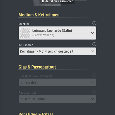
Medium & Keilrahmen
Medium
Leinwand Leonardo (Satin)
(Canvas Venezia)
Keilrahmen
Keilrahmen - Motiv seitlich gespiegelt
Glas & Passepartout
Glas (inklusive Rückwand)
Bitte wählen
Passepartout
Kein Passepartout
Sonstiges & Extras