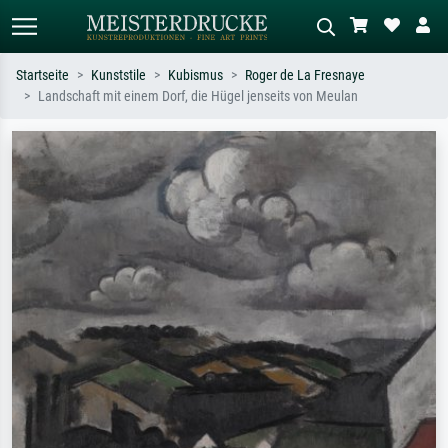
Startseite
Kunststile
Kubismus
Roger de La Fresnaye
Landschaft mit einem Dorf, die Hügel jenseits von Meulan
Standardsuche
KI-Bildersuche
Suchen Sie nach Künstlern, Werktiteln
Beschreiben Sie die Szene – z.B. Grüne
oder Stilen – z.B. Monet,
Wiese, Abstrakt mit viel Rot, Dunkles
Sternennacht, Impressionismus, Welle
Ölgemälde, Stehender Akt neben einem
Hokusai, Akt.
Baum.