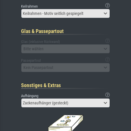
Keilrahmen
Keilrahmen - Motiv seitlich gespiegelt
Glas & Passepartout
Glas (inklusive Rückwand)
Bitte wählen
Passepartout
Kein Passepartout
Sonstiges & Extras
Aufhängung
Zackenaufhänger (gesteckt)