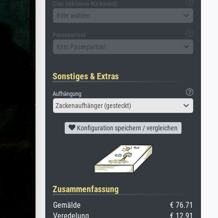
Glas (inklusive Rückwand)
Bitte wählen
Passepartout
Kein Passepartout
Sonstiges & Extras
Aufhängung
Zackenaufhänger (gesteckt)
Konfiguration speichern / vergleichen
Zusammenfassung
Gemälde
€ 76.71
Veredelung
€ 12.91