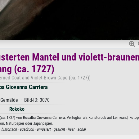
sterten Mantel und violett-braune
ng (ca. 1727)
erned Coat and Violet-Brown Cape (ca. 1727))
ba Giovanna Carriera
Gemälde · Bild-ID: 3070
Rokoko
ca. 1727) von Rosalba Giovanna Carriera. Verfügbar als Kunstdruck auf Leinwand, Fotopa
on, Naturpapier oder Japanpapier.
·
historisch ·
ausdruck ·
amüsiert ·
gesicht ·
haar ·
schal