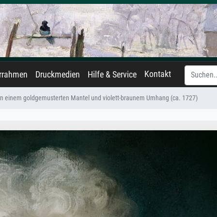
Kontakt
errahmen
Druckmedien
Hilfe & Service
 in einem goldgemusterten Mantel und violett-braunem Umhang (ca. 1727)