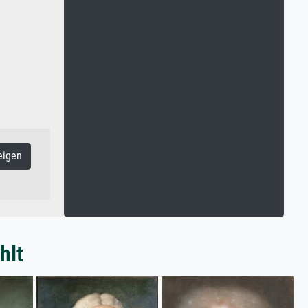
eigen
hlt