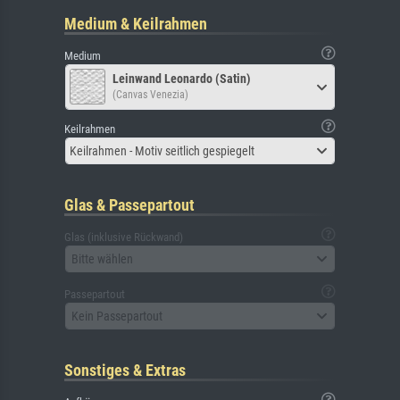
Medium & Keilrahmen
Medium
Leinwand Leonardo (Satin)
(Canvas Venezia)
Keilrahmen
Keilrahmen - Motiv seitlich gespiegelt
Glas & Passepartout
Glas (inklusive Rückwand)
Bitte wählen
Passepartout
Kein Passepartout
Sonstiges & Extras