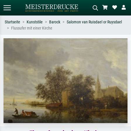
Startseite
Kunststile
Barock
Salomon van Ruisdael or Ruysdael
Flussufer mit einer Kirche
Standardsuche
KI-Bildersuche
Suchen Sie nach Künstlern, Werktiteln
Beschreiben Sie die Szene – z.B. Grüne
oder Stilen – z.B. Monet,
Wiese, Abstrakt mit viel Rot, Dunkles
Sternennacht, Impressionismus, Welle
Ölgemälde, Stehender Akt neben einem
Hokusai, Akt.
Baum.