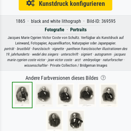
Kunstdruck konfigurieren
1865 · black and white lithograph · Bild-ID: 369595
Fotografie
·
Portraits
Jacques Marie Cyprien Victor Coste von Schultz. Verfügbar als Kunstdruck auf
Leinwand, Fotopapier, Aquarellkarton, Naturpapier oder Japanpapier.
porträt ·
brustbild ·
französisch ·
vignette ·
pantheon französischer illustrationen des
19. jahrhunderts ·
wedel des siegers ·
unterschrift ·
signiert ·
autogramm ·
jacques
marie cyprien coste victor ·
jean victor coste ·
arzt ·
embryologe ·
naturforscher ·
wissenschaftler
· Private Collection / Bridgeman Images
Andere Farbversionen dieses Bildes