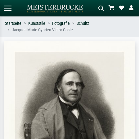
Startseite
Kunststile
Fotografie
Schultz
Jacques Marie Cyprien Victor Coste
Standardsuche
KI-Bildersuche
Suchen Sie nach Künstlern, Werktiteln
Beschreiben Sie die Szene – z.B. Grüne
oder Stilen – z.B. Monet,
Wiese, Abstrakt mit viel Rot, Dunkles
Sternennacht, Impressionismus, Welle
Ölgemälde, Stehender Akt neben einem
Hokusai, Akt.
Baum.