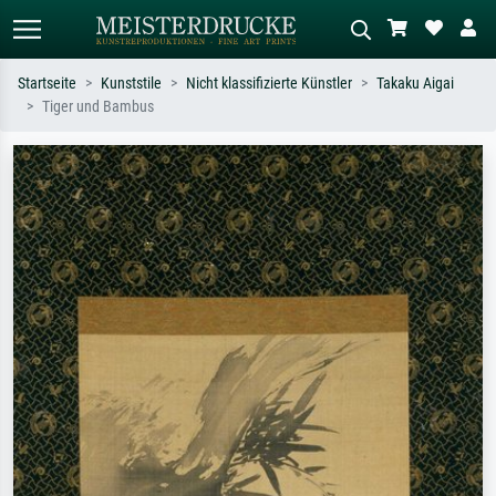
Startseite
Kunststile
Nicht klassifizierte Künstler
Takaku Aigai
Tiger und Bambus
Standardsuche
KI-Bildersuche
Suchen Sie nach Künstlern, Werktiteln
Beschreiben Sie die Szene – z.B. Grüne
oder Stilen – z.B. Monet,
Wiese, Abstrakt mit viel Rot, Dunkles
Sternennacht, Impressionismus, Welle
Ölgemälde, Stehender Akt neben einem
Hokusai, Akt.
Baum.