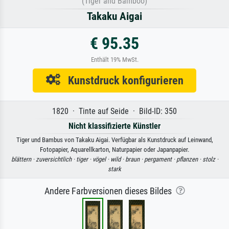
(Tiger and Bamboo)
Takaku Aigai
€ 95.35
Enthält 19% MwSt.
Kunstdruck konfigurieren
1820 · Tinte auf Seide · Bild-ID: 350
Nicht klassifizierte Künstler
Tiger und Bambus von Takaku Aigai. Verfügbar als Kunstdruck auf Leinwand,
Fotopapier, Aquarellkarton, Naturpapier oder Japanpapier.
blättern ·
zuversichtlich ·
tiger ·
vögel ·
wild ·
braun ·
pergament ·
pflanzen ·
stolz ·
stark
Andere Farbversionen dieses Bildes