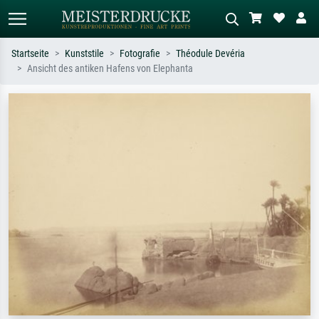
Startseite
Kunststile
Fotografie
Théodule Devéria
Ansicht des antiken Hafens von Elephanta
Standardsuche
KI-Bildersuche
Suchen Sie nach Künstlern, Werktiteln
Beschreiben Sie die Szene – z.B. Grüne
oder Stilen – z.B. Monet,
Wiese, Abstrakt mit viel Rot, Dunkles
Sternennacht, Impressionismus, Welle
Ölgemälde, Stehender Akt neben einem
Hokusai, Akt.
Baum.