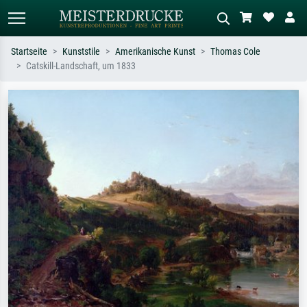
Startseite
Kunststile
Amerikanische Kunst
Thomas Cole
Catskill-Landschaft, um 1833
Standardsuche
KI-Bildersuche
Suchen Sie nach Künstlern, Werktiteln
Beschreiben Sie die Szene – z.B. Grüne
oder Stilen – z.B. Monet,
Wiese, Abstrakt mit viel Rot, Dunkles
Sternennacht, Impressionismus, Welle
Ölgemälde, Stehender Akt neben einem
Hokusai, Akt.
Baum.