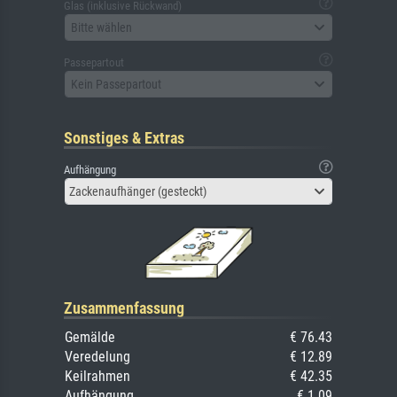
Glas (inklusive Rückwand)
Bitte wählen
Passepartout
Kein Passepartout
Sonstiges & Extras
Aufhängung
Zackenaufhänger (gesteckt)
Zusammenfassung
Gemälde
€ 76.43
Veredelung
€ 12.89
Keilrahmen
€ 42.35
Aufhängung
€ 1.09